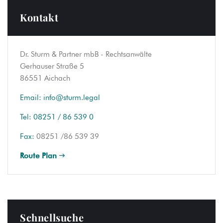
Kontakt
Dr. Sturm & Partner mbB - Rechtsanwälte
Gerhauser Straße 5
86551 Aichach
Email:
info@sturm.legal
Tel:
08251 / 86 539 0
Fax:
08251 /86 539 39
Route Plan
Schnellsuche