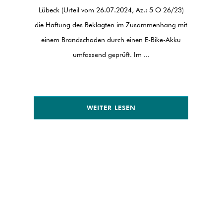
Vermieter
Lübeck (Urteil vom 26.07.2024, Az.: 5 O 26/23)
Augsburg 
die Haftung des Beklagten im Zusammenhang mit
einen Teil 
einem Brandschaden durch einen E-Bike-Akku
Jahresabre
umfassend geprüft. Im ...
WEITER LESEN