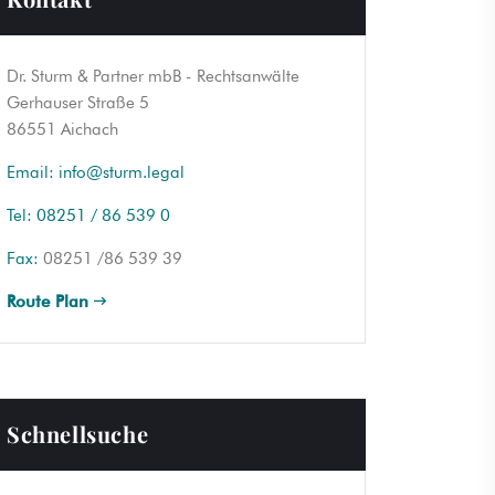
Dr. Sturm & Partner mbB - Rechtsanwälte
Gerhauser Straße 5
86551 Aichach
Email:
info@sturm.legal
Tel:
08251 / 86 539 0
Fax:
08251 /86 539 39
Route Plan
Schnellsuche