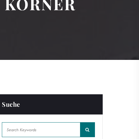
O KÖRNER
Suche