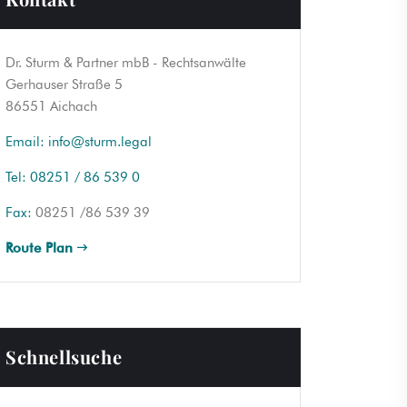
Dr. Sturm & Partner mbB - Rechtsanwälte
Gerhauser Straße 5
86551 Aichach
Email:
info@sturm.legal
Tel:
08251 / 86 539 0
Fax:
08251 /86 539 39
Route Plan
Schnellsuche