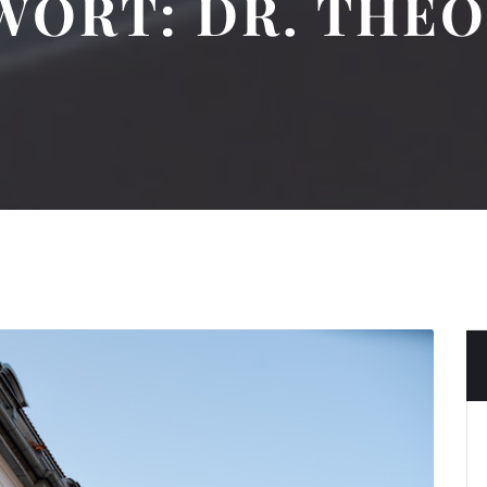
WORT:
DR. THE