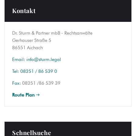
Kontakt
Dr. Sturm & Partner mbB - Rechtsanwälte
Gerhauser Straße 5
86551 Aichach
Email:
info@sturm.legal
Tel:
08251 / 86 539 0
Fax:
08251 /86 539 39
Route Plan
Schnellsuche