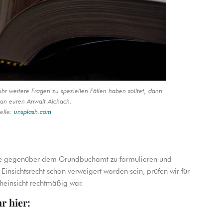
r weitere Fragen zu speziellen Fällen haben solltet, dann
an euren Anwalt Aichach.
elle:
unsplash.com
age gegenüber dem Grundbuchamt zu formulieren und
insichtsrecht schon verweigert worden sein, prüfen wir für
heinsicht rechtmäßig war.
hr hier: