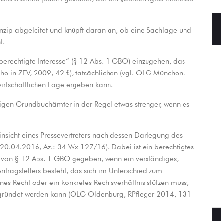
inzip abgeleitet und knüpft daran an, ob eine Sachlage und
t.
erechtigte Interesse“ (§ 12 Abs. 1 GBO) einzugehen, das
uhe in ZEV, 2009, 42 f.), tatsächlichen (vgl. OLG München,
irtschaftlichen Lage ergeben kann.
digen Grundbuchämter in der Regel etwas strenger, wenn es
insicht eines Pressevertreters nach dessen Darlegung des
 20.04.2016, Az.: 34 Wx 127/16). Dabei ist ein berechtigtes
e von § 12 Abs. 1 GBO gegeben, wenn ein verständiges,
Antragstellers besteht, das sich im Unterschied zum
enes Recht oder ein konkretes Rechtsverhältnis stützen muss,
begründet werden kann (OLG Oldenburg, RPfleger 2014, 131