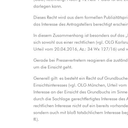
darlegen kann.
Dieses Recht wird aus dem formellen Publizitätspr
das Interesse des Antragstellers berechtigt erschein
In diesem Zusammenhang ist besonders auf das „b
sich sowohl aus einer rechtlichen (vgl. OLG Karlsr
Urteil vom 20.04.2016, Az.: 34 Wx 127/16) und w
Gerade bei Pressevertretern reagieren die zustän
um die Einsicht geht.
Generell gilt: es besteht ein Recht auf Grundbuche
Einsichtsinteresses (vgl. OLG München, Urteil vom
Interesse an der Einsicht des Grundbuchs im Sinn
durch die Sachlage gerechtfertigtes Interesse des 
rechtlichen Interesse nicht auf ein bereits vorhand
sondern auch mit bloß tatsächlichem Interesse 
ff.).