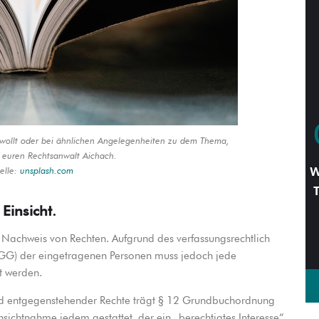
wollt oder bei ähnlichen Angelegenheiten zu dem Thema,
e euren Rechtsanwalt Aichach.
elle:
unsplash.com
W
Einsicht.
Nachweis von Rechten. Aufgrund des verfassungsrechtlich
1 GG) der eingetragenen Personen muss jedoch jede
t werden.
d entgegenstehender Rechte trägt § 12 Grundbuchordnung
sichtnahme jedem gestattet, der ein „berechtigtes Interesse“