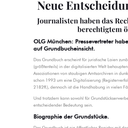
Neue Entscheid
Journalisten haben das Rec
berechtigtem öf
OLG München: Pressevertreter hab
auf Grundbucheinsicht.
Das Grundbuch erscheint für juristische Laien zunä
(größtenteils) in der digitalisierten Welt behaupte
Assoziationen von staubigen Amtsarchiven in dun
schon 1993 um eine Digitalisierung (Registerverf
2182ff.), dennoch ist die Handhabung in vielen Fäl
Und trotzdem kann sowohl für Grundstückserwerber
entscheidender Bedeutung sein.
Biographie der Grundstücke.
Das Grundbuch ist ein öffentliches Register mit de