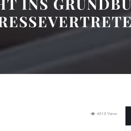
HT INS GRUNDB
RESSEVERTRET
4513 Views