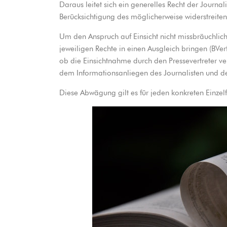
Daraus leitet sich ein generelles Recht der Journal
Berücksichtigung des möglicherweise widerstreite
Um den Anspruch auf Einsicht nicht missbräuchlic
jeweiligen Rechte in einen Ausgleich bringen (BVe
ob die Einsichtnahme durch den Pressevertreter ver
dem Informationsanliegen des Journalisten und de
Diese Abwägung gilt es für jeden konkreten Einze