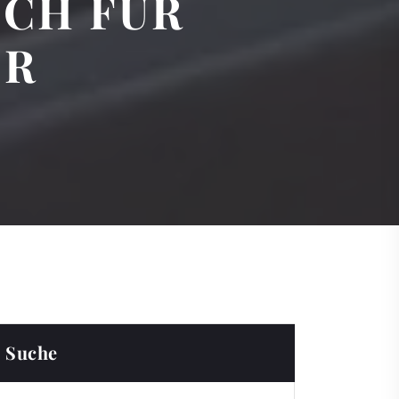
UCH FÜR
ER
Suche