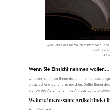
Wenn euch das Thema interessiert oder wenn ih
wendet euch 
Bildqu
Wenn Sie Einsicht nehmen wollen…
… dann helfen wir Ihnen dabei, Ihre Interessenl
entsprechend geltend zu machen. Sollte Ihnen das E
Sie, ob die Ablehnung Ihres Antrags auf Grundbuc
Weitere interessante Artikel findet i
Tatort Internet