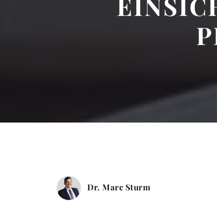
EINSIC
P
Dr. Marc Sturm