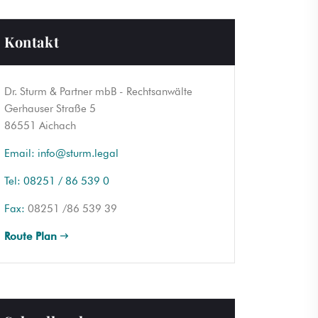
Kontakt
Dr. Sturm & Partner mbB - Rechtsanwälte
Gerhauser Straße 5
86551 Aichach
Email:
info@sturm.legal
Tel:
08251 / 86 539 0
Fax:
08251 /86 539 39
Route Plan