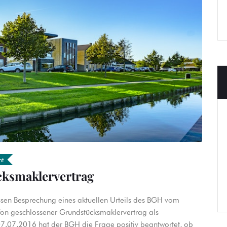
ht
cksmaklervertrag
ssen Besprechung eines aktuellen Urteils des BGH vom
efon geschlossener Grundstücksmaklervertrag als
 07.07.2016 hat der BGH die Frage positiv beantwortet, ob