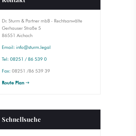
Dr. Sturm & Partner mbB - Rechtsanwälte
Gerhauser Straße 5
86551 Aichach
Email:
info@sturm.legal
Tel:
08251 / 86 539 0
Fax:
08251 /86 539 39
Route Plan
Schnellsuche