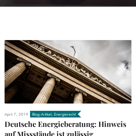
April 7, 2019
Blog-Artikel
,
Energierecht
Deutsche Energieberatung: Hinweis
auf Missstände ist zulässig