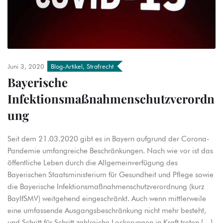
Juni 3, 2020
Blog-Artikel
,
Strafrecht
Bayerische
Infektionsmaßnahmenschutzverordn
ung
Seit dem 21.03.2020 gibt es in Bayern aufgrund der Corona-
Pandemie umfangreiche Beschränkungen. Nach wie vor ist das
öffentliche Leben durch die Allgemeinverfügung des
Bayerischen Staatsministerium für Gesundheit und Pflege sowie
die Bayerische Infektionsmaßnahmenschutzverordnung (kurz
BayIfSMV) weitgehend eingeschränkt. Auch wenn mittlerweile
eine umfassende Ausgangsbeschränkung nicht mehr besteht,
und Schritt für Schritt zahlreiche Lockerungen in Kraft treten […]