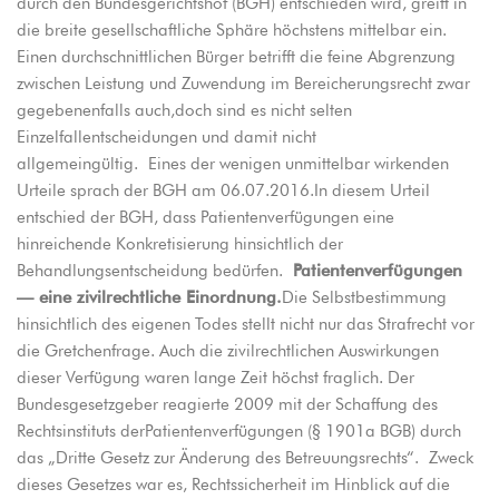
durch den Bundesgerichtshof (BGH) entschieden wird, greift in
die breite gesellschaftliche Sphäre höchstens mittelbar ein.
Einen durchschnittlichen Bürger betrifft die feine Abgrenzung
zwischen Leistung und Zuwendung im Bereicherungsrecht zwar
gegebenenfalls auch,doch sind es nicht selten
Einzelfallentscheidungen und damit nicht
allgemeingültig. Eines der wenigen unmittelbar wirkenden
Urteile sprach der BGH am 06.07.2016.In diesem Urteil
entschied der BGH, dass Patientenverfügungen eine
hinreichende Konkretisierung hinsichtlich der
Behandlungsentscheidung bedürfen.
Patientenverfügungen
— eine zivilrechtliche Einordnung.
Die Selbstbestimmung
hinsichtlich des eigenen Todes stellt nicht nur das Strafrecht vor
die Gretchenfrage. Auch die zivilrechtlichen Auswirkungen
dieser Verfügung waren lange Zeit höchst fraglich. Der
Bundesgesetzgeber reagierte 2009 mit der Schaffung des
Rechtsinstituts derPatientenverfügungen (§ 1901a BGB) durch
das „Dritte Gesetz zur Änderung des Betreuungsrechts“. Zweck
dieses Gesetzes war es, Rechtssicherheit im Hinblick auf die