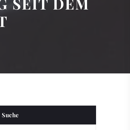
 SEIT DEM
T
Suche