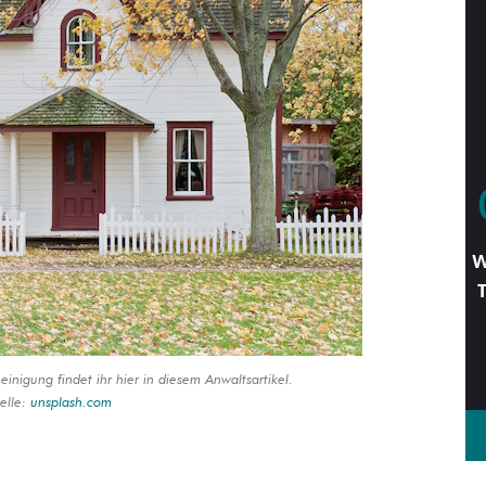
W
igung findet ihr hier in diesem Anwaltsartikel.
elle:
unsplash.com